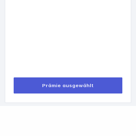
Prämie ausgewählt
Unterbrechung oder Verrechnung eines bestehenden
Abonnements ist nicht möglich. Eine Werbeprämie kann nicht