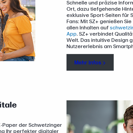
Schnelle und präzise Info
Ort, dazu tiefgehende Hin
exklusive Sport-Seiten für
Fans: Mit SZ+ genießen Si
allen Inhalten auf
schwetzi
App
. SZ+ verbindet Qualitä
Welt. Das intuitive Design
Nutzererlebnis am Smartp
Mehr Infos >
itale
 E-Paper der Schwetzinger
 Ihr perfekter digitaler